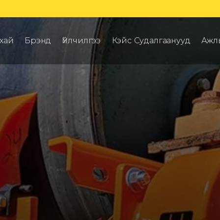
хай
Брэнд
Үйлчилгээ
Кэйс Судалгаанууд
Ажл