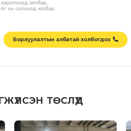
хэрэглэхэд хялбар,
йг нь солиход хялбар
Борлуулалтын албатай холбогдох
ҮҮЛСЭН ТӨСЛҮҮД