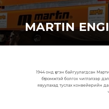
MARTIN ENG
1944 онд үүсгэн байгуулагдсан Март
бүтээмжтэй болгох чиглэлээр дэл
явуулахад туслах конвейерийн даг