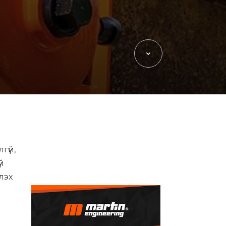
гүй,
й
лэх