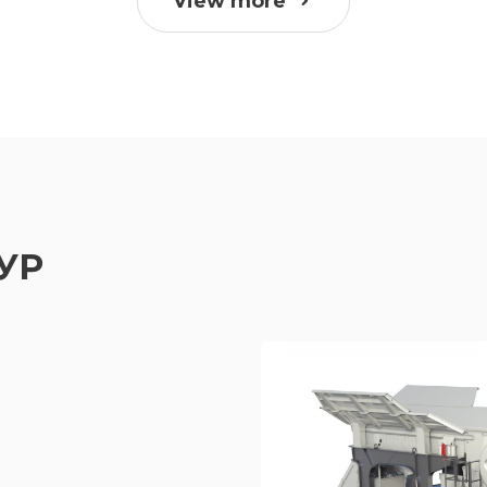
View more
УР