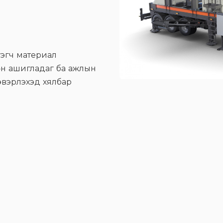
гэгч материал
өн ашигладаг ба ажлын
эвэрлэхэд хялбар