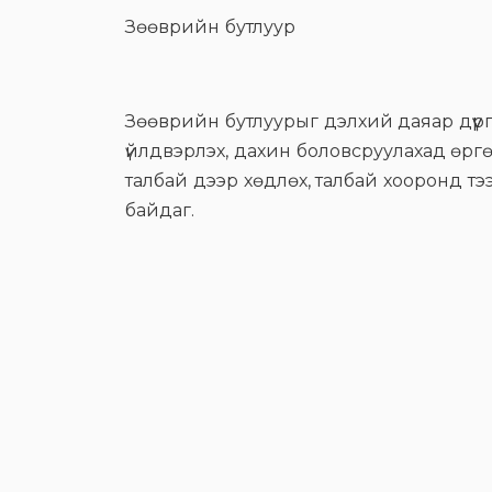
Зөөврийн бутлуур
Зөөврийн бутлуурыг дэлхий даяар дүүр
үйлдвэрлэх, дахин боловсруулахад өрг
талбай дээр хөдлөх, талбай хооронд тэ
байдаг.