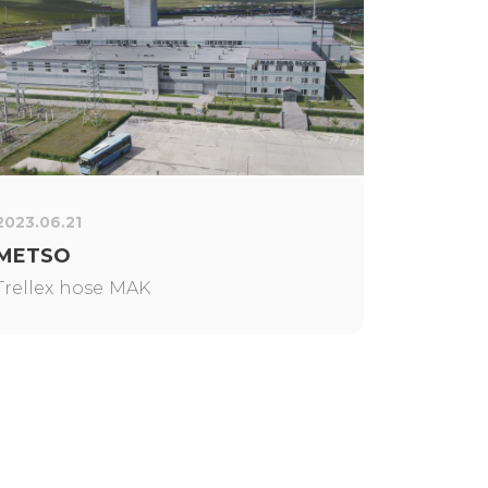
2023.06.21
METSO
Trellex hose MAK