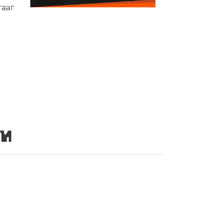
гааг
ҮН