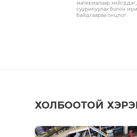
материалаар хийгддэг, 
суурилуулах болон ири
байдгаараа онцлог.
ХОЛБООТОЙ ХЭРЭГЖ