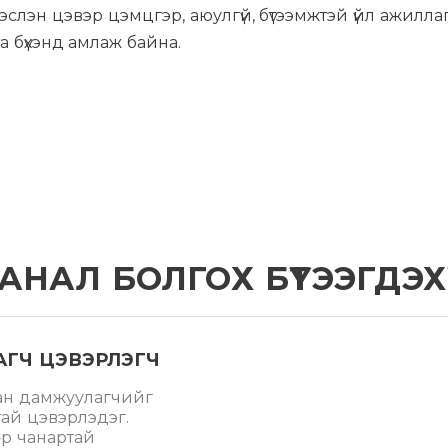
лэн цэвэр цэмцгэр, аюулгүй, бүтээмжтэй үйл ажилла
та бүхэнд амлаж байна.
АНАЛ БОЛГОХ БҮТЭЭГДЭХҮ
АГЧ ЦЭВЭРЛЭГЧ
зан дамжуулагчийг
ай цэвэрлэдэг.
дөр чанартай