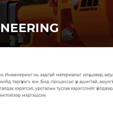
INEERING
ин Инженеринг нь задгай материалыг илүү цэвэр, аюул
хийд тэргүүлэгч юм. Бид процессыг үр ашигтай, аюулгү
алдах хэрэгсэл, урсгалын туслах хэрэгслийг үйлдвэр
чиглэлээр мэргэшсэн.