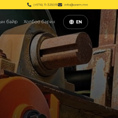
(+976) 11-325019
info@orem.mn
ын байр
Холбоо барих
EN