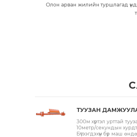
Олон арван жилийн туршлагад үндэс
С
ТУУЗАН ДАМЖУУЛ
300м хүртэл урттай туу
10метр/секундын хурдт
Бүтээгдэхүүн бүр маш өн