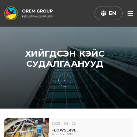
EN
ХИЙГДСЭН КЭЙС
СУДАЛГААНУУД
2023 . 06 . 22
FLOWSERVE
Ачит Ихт ХХК