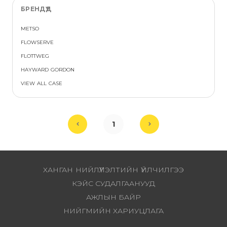
БРЕНДҮҮД
METSO
FLOWSERVE
FLOTTWEG
HAYWARD GORDON
VIEW ALL CASE
1
ХАНГАН НИЙЛҮҮЛЭЛТИЙН ҮЙЛЧИЛГЭЭ
КЭЙС СУДАЛГААНУУД
АЖЛЫН БАЙР
НИЙГМИЙН ХАРИУЦЛАГА