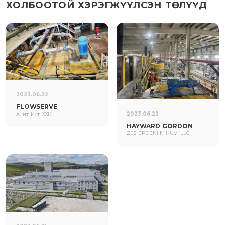
ХОЛБООТОЙ ХЭРЭГЖҮҮЛСЭН ТӨСЛҮҮД
2023.06.22
FLOWSERVE
Ачит Ихт ХХК
2023.06.22
HAYWARD GORDON
ZES ERDENIIN HUVI LLC