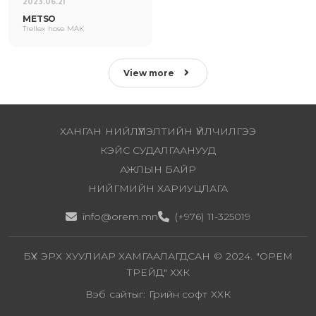
2023.06.21
METSO
Trellex hose MAK
View more
ХАНГАН НИЙЛҮҮЛЭЛТИЙН ҮЙЛЧИЛГЭЭ
КЭЙС СУДАЛГААНУУД
АЖЛЫН БАЙР
НИЙГМИЙН ХАРИУЦЛАГА
info@orem.mn
(+976) 11-325019
БҮХ ЭРХ ХУУЛИАР ХАМГААЛАГДСАН © 2024. "ОРЕМ
ТРЕЙД" ХХК
Вэб сайтыг:
Грийн софт ХХК